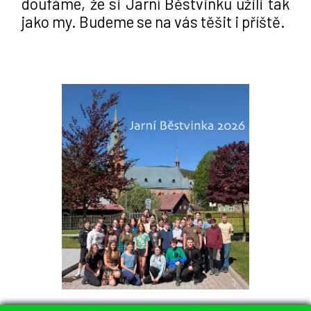
doufáme, že si Jarní Běstvinku užili tak 
jako my. Budeme se na vás těšit i příště.