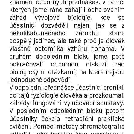
znamení odborných přednášek, v rámci 
kterých jsme ráno zahájili odhalováním 
záhad vývojové biologie, kde se 
účastnící dozvěděli nejen, jak se z 
několikabuněčného zárodku stane 
dospělý jedinec, ale také proč je člověk 
vlastně octomilka vzhůru nohama. V 
druhém dopoledním bloku jsme poté 
pokračovali odbornou diskuzí nad 
biologickými otázkami, na které nejsou 
jednoduché odpovědi.
V odpolední přednášce účastníci pronikli 
do tajů fyziologie člověka a prozkoumali 
záhady fungování vylučovací soustavy. 
V posledním odpoledním bloku potom 
účastníky čekala netradiční praktická 
cvičení. Pomocí metody chromatografie 
odhalili, jaká barviva jsou obsažena v 